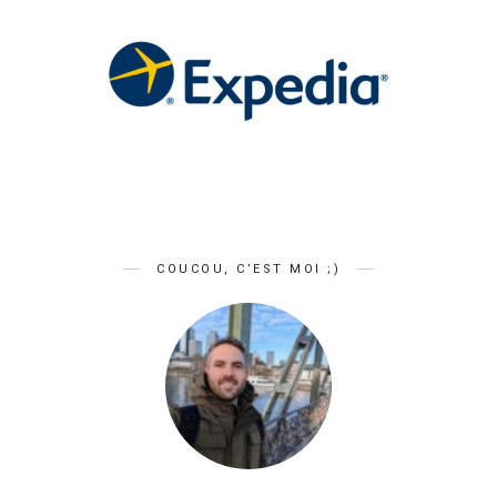
COUCOU, C’EST MOI ;)