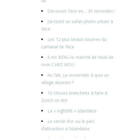
dit
Découvrir Nice en… 30 secondes !
J’ai testé un safari photo urbain à
Nice
Les 12 plus beaux sourires du
carnaval de Nice
Il est BEAU le marché de Noël de
mon CHEZ MOI !
Au fait, ça ressemble à quoi un
village alsacien ?
10 choses branchées à faire à
Zurich en été
La « nightlife » islandaise
Le cercle d’or ou le parc
d’attraction à l’islandaise