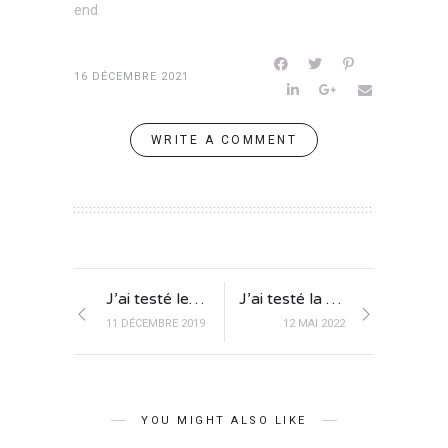
end
16 DÉCEMBRE 2021
WRITE A COMMENT
J’ai testé les fêtes de Saint-Nicolas à Nancy
J’ai testé la sylvothérapie dans le Sundgau
11 DÉCEMBRE 2019
12 MAI 2022
YOU MIGHT ALSO LIKE