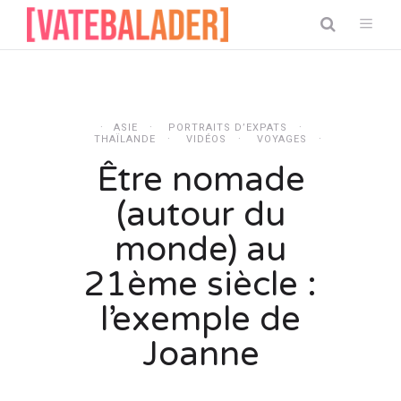
ASIE
PORTRAITS D’EXPATS
THAÏLANDE
VIDÉOS
VOYAGES
Être nomade
(autour du
monde) au
21ème siècle :
l’exemple de
Joanne