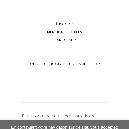
À PROPOS
MENTIONS LÉGALES
PLAN DU SITE
ON SE RETROUVE SUR FACEBOOK?
© 2011-2019 VaTeBalader. Tous droits
réservés –
Mentions Légales
–
Politique de
En continuant votre navigation sur ce site, vous acceptez