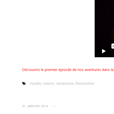
Découvrez le premier épisode de nos aventures dans le
,
,
,
insolite
nature
randonnée
Rencontres
31 JANVIER 2013