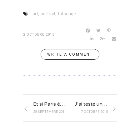
,
,
art
portrait
tatouage
2 OCTOBRE 2015
WRITE A COMMENT
Et si Paris était une rue ?
J’ai testé un dimanche à Rosa Bonheur
28 SEPTEMBRE 2015
7 OCTOBRE 2015