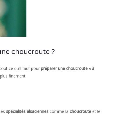
 une choucroute ?
tout ce qu’il faut pour
préparer une choucroute « à
 plus finement.
 des
spécialités alsaciennes
comme la
choucroute
et le