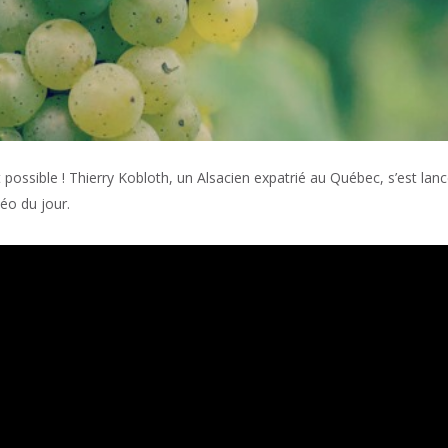
st possible ! Thierry Kobloth, un Alsacien expatrié au Québec, s’est lan
éo du jour.