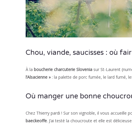
Chou, viande, saucisses : où fa
À la
boucherie charcuterie Slovenia
sur St-Laurent (numé
l’Alsacienne »
: la palette de porc fumée, le lard fumé, l
Où manger une bonne choucrou
Chez Thierry pardi ! Sur son vignoble, il vous accueille
baeckeoffe
. J’ai testé la choucroute et elle est délicie