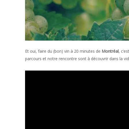
Et oui, faire du (bon) vin à 20 minutes de
Montréal
, c’e
parcours et notre rencontre sont à découvrir dans la vid