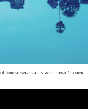
d’Elodie Schweitzer, une Alsacienne installée à Siem