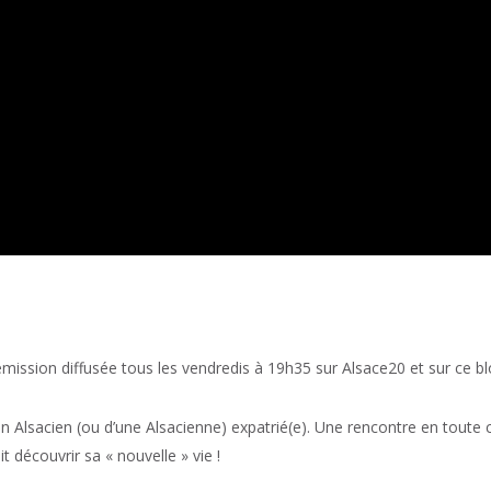
ission diffusée tous les vendredis à 19h35 sur Alsace20 et sur ce bl
 Alsacien (ou d’une Alsacienne) expatrié(e). Une rencontre en toute co
it découvrir sa « nouvelle » vie !