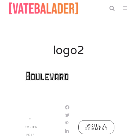
logo2
2
WRITE A
FÉVRIER
COMMENT
2013