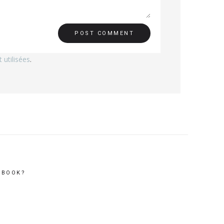
utilisées
.
EBOOK?