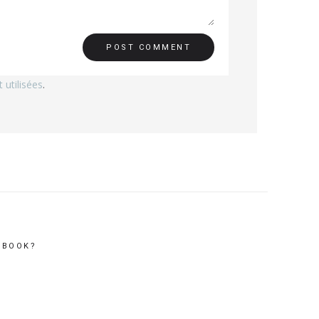
utilisées
.
EBOOK?