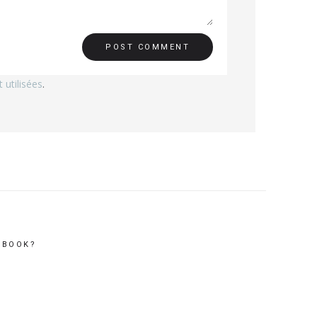
utilisées
.
EBOOK?