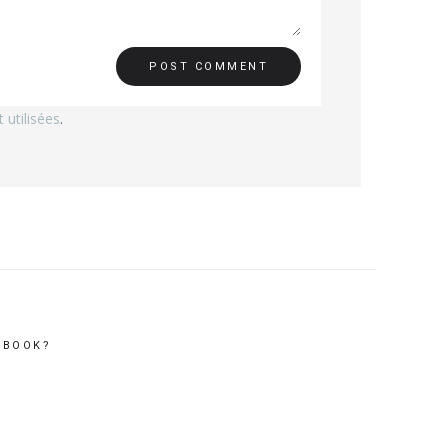
utilisées
.
EBOOK?