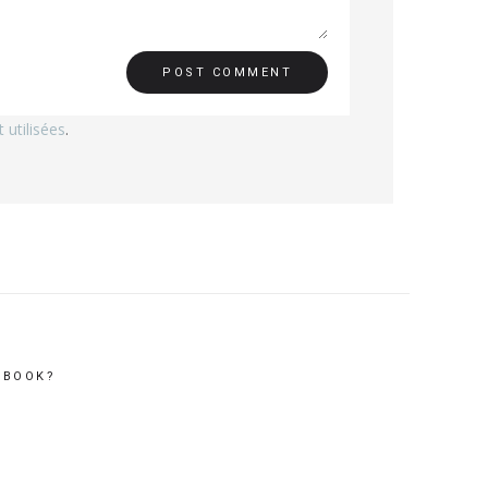
utilisées
.
EBOOK?