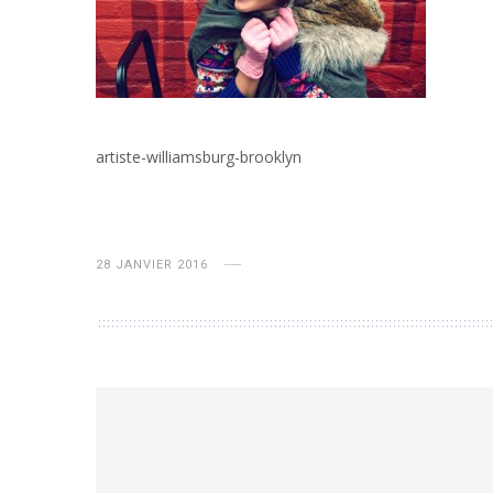
artiste-williamsburg-brooklyn
28 JANVIER 2016